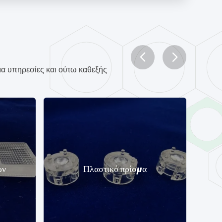
μα υπηρεσίες και ούτω καθεξής
Πλαστικό πρίσμα
Ο