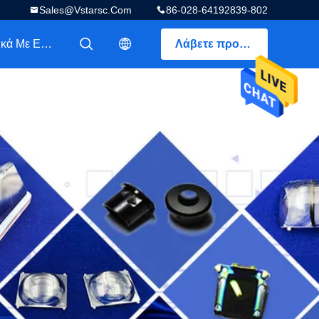
Sales@vstarsc.com
86-028-64192839-802
Σχετικά Με Εμάς
Λάβετε προσφορά
描述
描述