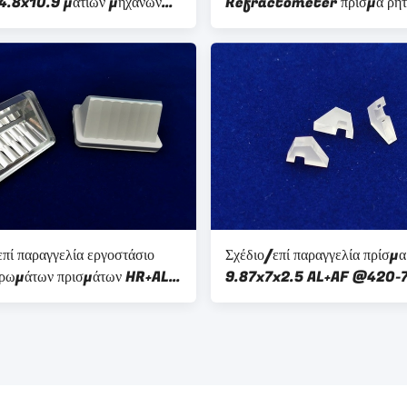
4.8x10.9 ματιών μηχανών
Refractometer πρίσμα ρητ
ικροϋπολογιστών ODM
ηλέκτρινο PC πλαστικό επίστ
σύνθετος
πρισμάτων AL+AF
επί παραγγελία εργοστάσιο
Σχέδιο/επί παραγγελία πρίσμ
χρωμάτων πρισμάτων HR+AL
9.87x7x2.5 AL+AF @420
+ γυαλιού B270 οπτικό
RAVG>85% cOem/σαπφείρ