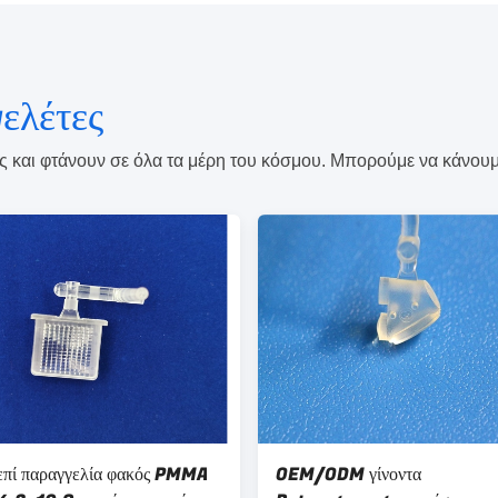
ελέτες
επί παραγγελία φακός PMMA
OEM/ODM γίνοντα