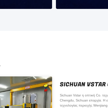
ό τα έτη ανάπτυξης, vstar
Μετά από τα έτη ανάπτυξης, v
την πλούσια εμπειρία στο
έχει την πλούσια εμπειρία σ
 σχέδιο και τα τέλεια μέσα
οπτικό σχέδιο και τα τέλεια μ
ογίας επεξεργασίας και το
τεχνολογίας επεξεργασίας και
ικό σύστημα διαχείρισης
ποιοτικό σύστημα διαχείριση
.
SICHUAN VSTAR 
Sichuan Vstar η οπτική Co. τε
Chengdu, Sichuan επαρχία. Η επ
τεχνολογίας περιοχής Wenjiang